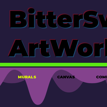
Bitter
ArtWor
MURALS
CANVAS
COM